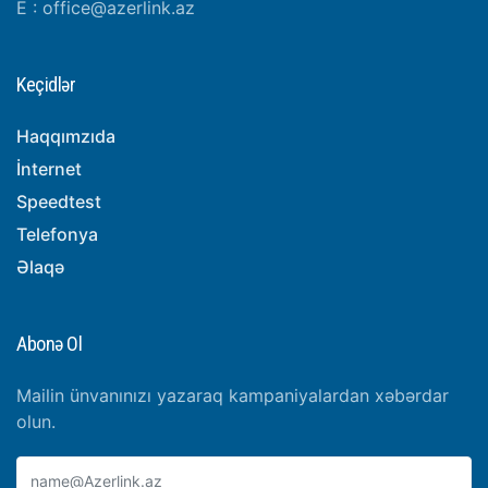
E :
office@azerlink.az
Keçidlər
Haqqımzıda
İnternet
Speedtest
Telefonya
Əlaqə
Abonə Ol
Mailin ünvanınızı yazaraq kampaniyalardan xəbərdar
olun.